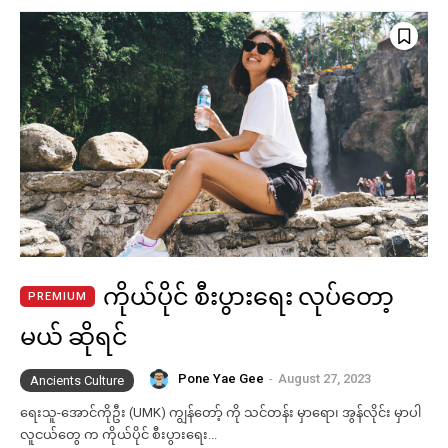
ကိုယ်ပိုင် စီးပွားရေး လုပ်တော့
မယ် ဆိုရင်
Pone Yae Gee
-
August 27, 2023
Ancients Culture
ရေးသူ-အောင်ကိုဦး (UMK) ကျွန်တော့် ကို သင်တန်း မှာရော၊ အွန်လိုင်း မှာပါ
လူငယ်တွေ က ကိုယ်ပိုင် စီးပွားရေး...