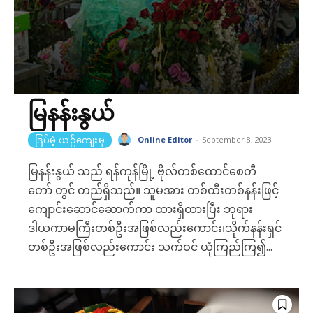
မြနန်းနွယ်
Online Editor
-
September 8, 2023
ဒြပ်မဲ့ ယဥ်ကျေးမှု
မြနန်းနွယ် သည် ရန်ကုန်မြို့ ဗိုလ်တစ်ထောင်စေတီ
တော် တွင် တည်ရှိသည်။ သူမအား တစ်ထီးတစ်နန်းဖြင့်
ကျောင်းဆောင်ဆောက်ကာ ထားရှိထားပြီး ဘုရား
ဒါယကာမကြီးတစ်ဦးအဖြစ်လည်းကောင်း၊သိုက်နန်းရှင်
တစ်ဦးအဖြစ်လည်းကောင်း သက်ဝင် ယုံကြည်ကြ၍...