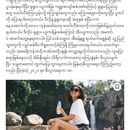
ကမ္ဘာကြီးကတော့ စီးပွားပျက်ကပ် ဆိုက်ရောက်တော့မလားဆိုပြီး ကြိုတင်
Orci varius natoque dolor
Orci varius natoque dolor
ပူပန်နေရပါပြီ။ ရုရှား-ယူကရိန်း ကျူးကျော်စစ်ဒဏ်ကြောင့် ရုရှားပြည်သူ
တွေ ဒေဝါလီခံကြလွန်းလို့ ကြွေးရှင်တွေလည်း ကြွေးမရမှာကိုတွေးပြီး ပူတင်
ကို ပြောရပါတော့တယ်။ ဒီလိုနဲ့ ရုရှားမှာဆို အခုနှစ် ဧပြီလက
နေ အောက်တိုဘာလ ကုန်အထိတော့ ဒေဝါလီခံတာကို တားမြစ်မိန့်ထုတ်ထား
ရပါတယ်။ ဒီလိုပဲ ရုရှား-ယူကရိန်းစစ်ကြောင့် အီးယူကလည်း အတော်
ပဲ အခက်တွေ့နေရတာပါ။ ပြင်သစ်သမ္မတ အီမန်နျူ ရယ်မက်ခရွန်ဆို သူ့ပြည်
သူတွေကို လျှပ်စစ်မီးကိစ္စတောင့်ခံကြဖို့ ကြိုမှာထားရပါတယ်။ တဖက်မှာ
Member full access
Member full access
လည်း အမေရိကန် ဗဟိုဘဏ်အတိုးနှုန်း လျှော့ချလိုက်တာကလည်း လူပြော
စရာဖြစ်နေသလို အိမ်နီးချင်း သီရိလင်္ကာကတော့ ကြေးနွံနစ်၊ စီးပွားပျက်
ပြီး သမ္မတတောင် ထွက်ပြေးသွားရတာပါ။ မြန်မာ့စီးပွားရေးကိုကြည့်တော့
လည်း ပြီးခဲ့တဲ့ ၂၀၂၁ မှာ စီးပွားရေးက ၁၈...
Ks
Ks
180,000
180,000
/ year
/ year
Etiam est nibh, lobortis sit
Etiam est nibh, lobortis sit
Praesent euismod ac
Praesent euismod ac
Ut mollis pellentesque tortor
Ut mollis pellentesque tortor
Nullam eu erat condimentum
Nullam eu erat condimentum