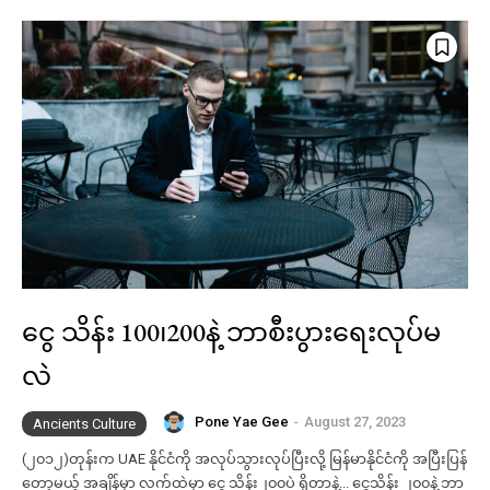
ငွေ သိန်း 100၊200နဲ့ ဘာစီးပွားရေးလုပ်မ
လဲ
Pone Yae Gee
-
August 27, 2023
Ancients Culture
(၂၀၁၂)တုန်းက UAE နိုင်ငံကို အလုပ်သွားလုပ်ပြီးလို့ မြန်မာနိုင်ငံကို အပြီးပြန်
တော့မယ့် အချိန်မှာ လက်ထဲမှာ ငွေ သိန်း၂၀၀ပဲ ရှိတာနဲ့... ငွေသိန်း ၂၀၀နဲ့ ဘာ