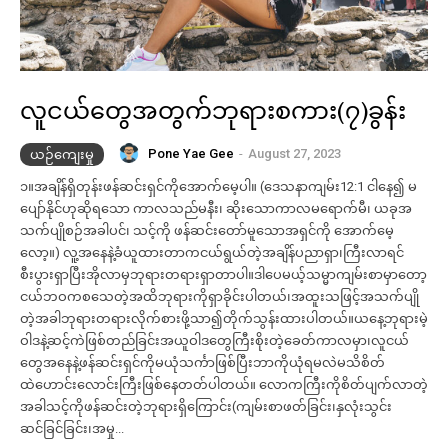
Donec quis est ac felis
Donec quis est ac felis
Orci varius natoque dolor
Orci varius natoque dolor
လူငယ်တွေအတွက်ဘုရားစကား(၇)ခွန်း
YEARLY PRICING
YEARLY PRICING
MONTHLY PRICING
MONTHLY PRICING
Pone Yae Gee
-
August 27, 2023
ယဉ်ကျေးမှု
၁။အချိန်ရှိတုန်းဖန်ဆင်းရှင်ကိုအောက်မေ့ပါ။ (ဒေသနာကျမ်း12:1 ငါ​နေ၍ မ​
ပျော်​နိုင်​ဟု​ဆို​ရ​သော ကာ​လ​သည်​မ​နီး၊ ဆိုး​သော​ကာ​လ​မ​ရောက်​မီ၊ ယ​ခု​အ​
သက်​ပျို​စဉ်​အ​ခါ​ပင်၊ သင့်​ကို ဖန်​ဆင်း​တော်​မူ​သော​အ​ရှင်​ကို အောက်​မေ့​
လော့။) လူ့အနေနဲ့ခံယူထားတာကငယ်ရွယ်တဲ့အချိန်ပညာရှာ၊ကြီးလာရင်
စီးပွားရှာပြီးအိုလာမှဘုရားတရားရှာတာပါ။ဒါ‌ပေမယ့်သမ္မာကျမ်းစာမှာတော့
ငယ်ဘဝကစသေတဲ့အထိဘုရားကိုရှာခိုင်းပါတယ်၊အထူးသဖြင့်အသက်ပျို
တဲ့အခါဘုရားတရားလိုက်စားဖို့သာ၍တိုက်သွန်းထားပါတယ်။ယ‌နေ့ဘုရားမဲ့
ဝါဒနဲ့ဆင့်ကဲဖြစ်တည်ခြင်းအယူဝါဒတွေကြီးစိုးတဲ့ခေတ်ကာလမှာ၊လူငယ်
တွေအနေနဲ့ဖန်ဆင်းရှင်ကိုမယုံသင်္ကာဖြစ်ပြီးဘာကိုယုံရမလဲမသိစိတ်
ထဲ‌ဟောင်းလောင်းကြီးဖြစ်နေတတ်ပါတယ်။ လောကကြီးကိုစိတ်ပျက်လာတဲ့
အခါသင့်ကိုဖန်ဆင်းတဲ့ဘုရားရှိကြောင်း(ကျမ်းစာဖတ်ခြင်း၊နှလုံးသွင်း
ဆင်ခြင်ခြင်း၊အမှု‌...