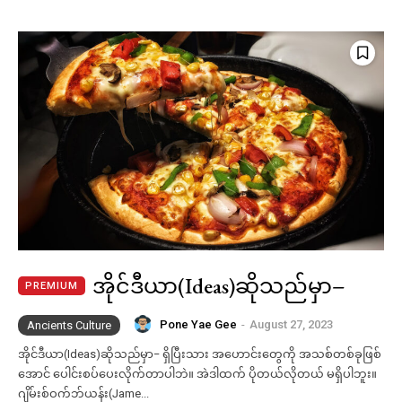
အိုင်ဒီယာ(Ideas)ဆိုသည်မှာ−
Pone Yae Gee
-
August 27, 2023
Ancients Culture
အိုင်ဒီယာ(Ideas)ဆိုသည်မှာ− ရှိပြီးသား အ​​​ဟောင်းတွေကို အသစ်တစ်ခုဖြစ်
အောင် ပေါင်းစပ်ပေးလိုက်တာပါဘဲ။ အဲဒါထက် ပိုတယ်လိုတယ် မရှိပါဘူး။
ဂျိမ်းစ်ဝက်ဘ်ယန်း(Jame...