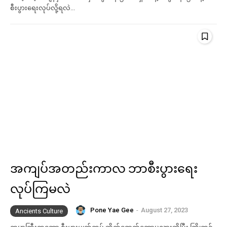
စီးပွားရေးလုပ်လို့ရလဲ...
Subscription Plans
Subscription Plans
Free limited access
Free limited access
Free
Free
/ forever
/ forever
Etiam est nibh, lobortis sit
Etiam est nibh, lobortis sit
အကျပ်အတည်းကာလ ဘာစီးပွားရေး
Praesent euismod ac
Praesent euismod ac
လုပ်ကြမလဲ
Ut mollis pellentesque tortor
Ut mollis pellentesque tortor
Nullam eu erat condimentum
Nullam eu erat condimentum
Pone Yae Gee
-
August 27, 2023
Ancients Culture
Donec quis est ac felis
Donec quis est ac felis