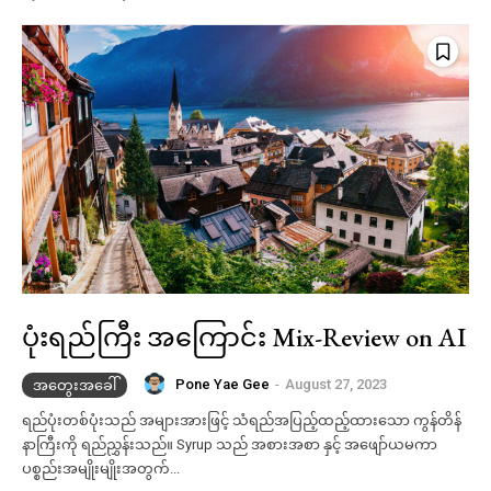
ပုံးရည်ကြီး အကြောင်း Mix-Review on AI
Pone Yae Gee
-
August 27, 2023
အတွေးအခေါ်
ရည်ပုံးတစ်ပုံးသည် အများအားဖြင့် သံရည်အပြည့်ထည့်ထားသော ကွန်တိန်
နာကြီးကို ရည်ညွှန်းသည်။ Syrup သည် အစားအစာ နှင့် အဖျော်ယမကာ
ပစ္စည်းအမျိုးမျိုးအတွက်...