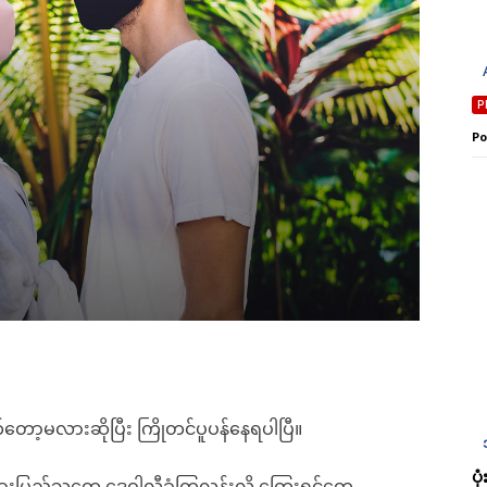
Po
တော့မလားဆိုပြီး ကြိုတင်ပူပန်နေရပါပြီ။
ပ