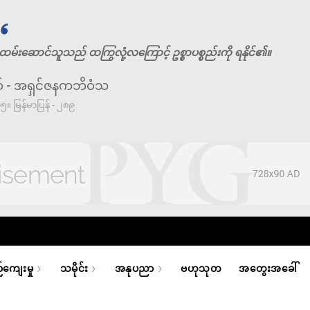
မ်းဆောင်သူသည် ထကြွလုံ့လကြောင့် ဥစ္စာပစ္စည်းကို ရနိုင်၏။
် - အရှင်ဇနကဘိဝံသ
၅။ မြန်မာပြန် - ၂၈၉
ကျေးမှု
သမိုင်း
အနုပညာ
ဗဟုသုတ
အတွေးအခေါ်