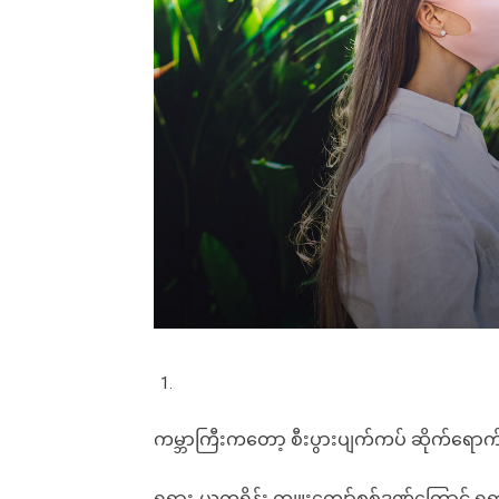
ကမ္ဘာကြီးကတော့ စီးပွားပျက်ကပ် ဆိုက်ရောက်