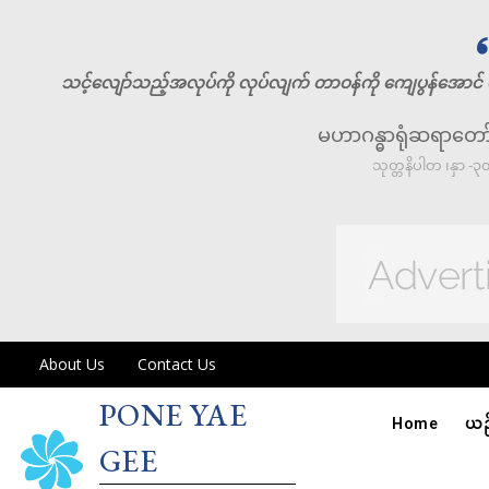
သင့်လျော်သည့်အလုပ်ကို လုပ်လျက် တာဝန်ကို ကျေပွန်အောင် ထ
မဟာဂန္ဓာရုံဆရာတော
သုတ္တနိပါတ ၊နှာ -၃၀
About Us
Contact Us
PONE YAE
Home
ယဉ်
GEE