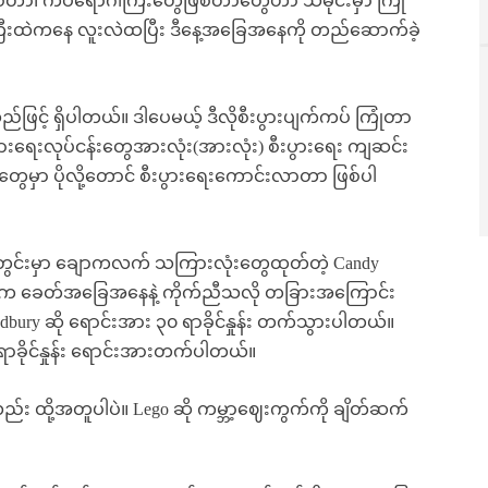
စ်တာ၊ ကပ်ရောဂါကြီးတွေဖြစ်တာတွေဟာ သမိုင်းမှာ ကြုံ
ြီးထဲကနေ လူးလဲထပြီး ဒီနေ့အခြေအနေကို တည်ဆောက်ခဲ့
သည်ဖြင့် ရှိပါတယ်။ ဒါပေမယ့် ဒီလိုစီးပွားပျက်ကပ် ကြုံတာ
ွားရေးလုပ်ငန်းတွေအားလုံး(အားလုံး) စီးပွားရေး ကျဆင်း
ွေမှာ ပိုလို့တောင် စီးပွားရေးကောင်းလာတာ ဖြစ်ပါ
တွင်းမှာ ချောကလက် သကြားလုံးတွေထုတ်တဲ့ Candy
းတာက ခေတ်အခြေအနေနဲ့ ကိုက်ညီသလို တခြားအကြောင်း
ry ဆို ရောင်းအား ၃၀ ရာခိုင်နှုန်း တက်သွားပါတယ်။
ာခိုင်နှုန်း ရောင်းအားတက်ပါတယ်။
 ထို့အတူပါပဲ။ Lego ဆို ကမ္ဘာ့ဈေးကွက်ကို ချိတ်ဆက်