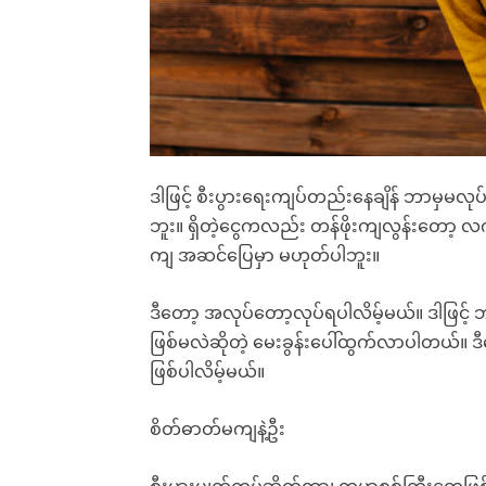
Praesent euismod ac
Praesent euismod ac
Ut mollis pellentesque tortor
Ut mollis pellentesque tortor
Nullam eu erat condimentum
Nullam eu erat condimentum
Donec quis est ac felis
Donec quis est ac felis
Orci varius natoque dolor
Orci varius natoque dolor
ဒါဖြင့် စီးပွားရေးကျပ်တည်းနေချိန် ဘာမှမလုပ်
ဘူး။ ရှိတဲ့ငွေကလည်း တန်ဖိုးကျလွန်းတော့ လက
ကျ အဆင်ပြေမှာ မဟုတ်ပါဘူး။
ဒီတော့ အလုပ်တော့လုပ်ရပါလိမ့်မယ်။ ဒါဖြင့
ဖြစ်မလဲဆိုတဲ့ မေးခွန်းပေါ်ထွက်လာပါတယ်။ 
ဖြစ်ပါလိမ့်မယ်။
စိတ်ဓာတ်မကျနဲ့ဦး