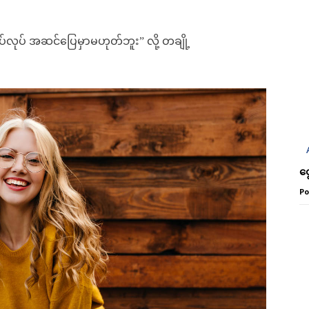
ုပ် အဆင်ပြေမှာမဟုတ်ဘူး” လို့ တချို့
Subscription Plans
Subscription Plans
ငွ
Member full ac
Member full ac
Po
Ks
Ks
180,0
180,0