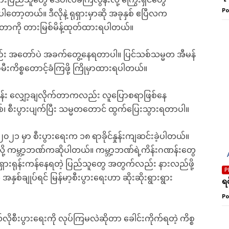
ှားပြည်သူတွေ ဒေဝါလီခံကြလွန်းလို့ ကြွေးရှင်တွေ
ါတော့တယ်။ ဒီလိုနဲ့ ရုရှားမှာဆို အခုနှစ် ဧပြီလက
Po
ာကို တားမြစ်မိန့်ထုတ်ထားရပါတယ်။
ကလည်း အတော်ပဲ အခက်တွေ့နေရတာပါ။ ပြင်သစ်သမ္မတ အီမန်
မီးကိစ္စတောင့်ခံကြဖို့ ကြိုမှာထားရပါတယ်။
်း လျှော့ချလိုက်တာကလည်း လူပြောစရာဖြစ်နေ
နစ်၊ စီးပွားပျက်ပြီး သမ္မတတောင် ထွက်ပြေးသွားရတာပါ။
 ၂၀၂၁ မှာ စီးပွားရေးက ၁၈ ရာခိုင်နှုန်းကျဆင်းခဲ့ပါတယ်။
ယ်လို့ ကမ္ဘာ့ဘဏ်ကဆိုပါတယ်။ ကမ္ဘာ့ဘဏ်ရဲ့ကိန်းဂဏန်းတွေ
ှုပ်ရှားရုန်းကန်နေရတဲ့ ပြည်သူတွေ အတွက်လည်း နားလည်ဖို့
်ချုပ်ရင် မြန်မာ့စီးပွားရေးဟာ ဆိုးဆိုးရွားရွား
ရင
Po
ုစီးပွားရေးကို လုပ်ကြမလဲဆိုတာ ခေါင်းကိုက်ရတဲ့ ကိစ္စ