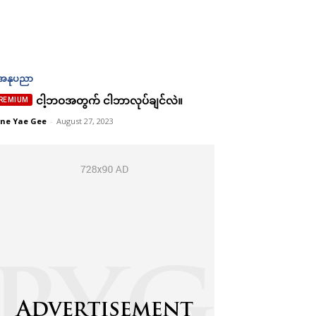
ortis sit
ortis sit
 ac
 ac
sque tortor
sque tortor
အနုပညာ
ondimentum
ondimentum
ငါ့ဘဝအတွက် ငါဘာလုပ်ချင်လဲ။
felis
felis
ne Yae Gee
-
August 27, 2023
e dolor
e dolor
G
G
MONTHLY PRICING
MONTHLY PRICING