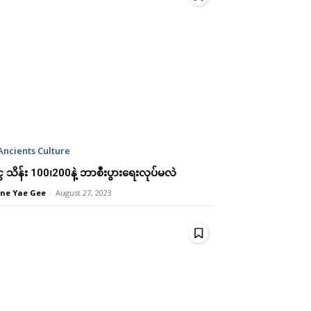
Ancients Culture
ေ သိန်း 100၊200နဲ့ ဘာစီးပွားရေးလုပ်မလဲ
cess
cess
ne Yae Gee
-
August 27, 2023
00
00
/ year
/ year