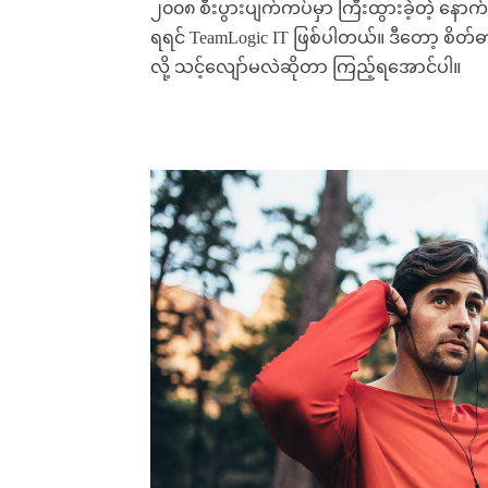
၂၀၀၈ စီးပွားပျက်ကပ်မှာ ကြီးထွားခဲ့တဲ့ 
ရရင် TeamLogic IT ဖြစ်ပါတယ်။ ဒီတော့ စိတ်ဓ
လို့ သင့်လျော်မလဲဆိုတာ ကြည့်ရအောင်ပါ။