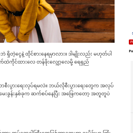
Etiam est nibh, lob
Etiam est nibh, lob
Praesent euismod
Praesent euismod
Ut mollis pellente
Ut mollis pellente
Nullam eu erat c
Nullam eu erat c
Donec quis est ac 
Donec quis est ac 
Po
ဘဲ ရှိတဲ့ငွေနဲ့ ထိုင်စားနေရမှာလား။ ဒါမျိုးလည်း မဟုတ်ပါ
Orci varius natoqu
Orci varius natoqu
်ထဲကိုင်ထားလေ တန်ဖိုးလျှော့လေမို့ ရေရှည်
YEARLY PRICIN
YEARLY PRICIN
် ဘာစီးပွားရေးလုပ်ရမလဲ။ ဘယ်လိုစီးပွားရေးတွေက အလုပ်
ဒီမေးခွန်းနှစ်ခုက ဆက်စပ်နေပြီး အဖြေကတော့ အတူတူပဲ