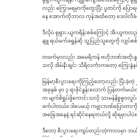
ရုရှား-ယူကရိန်း ကျူးကျော်စစ်ဒဏ်ကြောင့် ရုရ
လည်း ကြွေးမရမှာကိုတွေးပြီး ပူတင်ကို ပြောရပ
နေ အောက်တိုဘာလ ကုန်အထိတော့ ဒေဝါလီခံတ
ဒီလိုပဲ ရုရှား-ယူကရိန်းစစ်ကြောင့် အီးယူ
နျူ ရယ်မက်ခရွန်ဆို သူ့ပြည်သူတွေကို လျှပ်စစ်
တဖက်မှာလည်း အမေရိကန် ဗဟိုဘဏ်အတိုးနှုန
သလို အိမ်နီးချင်း သီရိလင်္ကာကတော့ ကြေးနွံ
မြန်မာ့စီးပွားရေးကိုကြည့်တော့လည်း ပြီးခဲ့တဲ့
အခုနှစ် မှာ ၃ ရာခိုင်နှုန်းလောက် ပြန်တက်မ
က မျက်စိရှုပ်ဖို့ကောင်းသလို သာမန်နိစ္စဓူဝလ
ခက်ပါတယ်။ ဒါပေမယ့် ကမ္ဘာဘဏ်ပြောတာကို အနှစ
အခြေအနေနဲ့ ရင်ဆိုင်နေရတယ်လို့ ဆိုရမှာပါပဲ။
ဒီတော့ စီးပွားရေးကျပ်တည်းတဲ့ကာလမှာ ဘယ်လိ