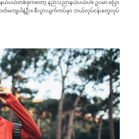
နောက်နယ်ပယ်တစ်ခုကတော့ နည်းပညာနယ်ပယ်ပါ။ ဥပမာ ပြော
ာတ်မကျပါနဲ့ဦး။ စီးပွားပျက်ကပ်မှာ ဘယ်လုပ်ငန်းတွေလုပ်