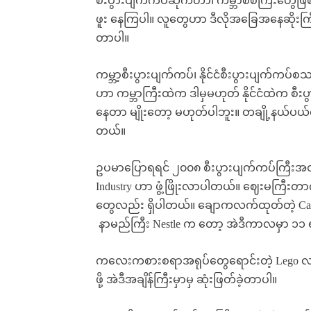
စီးပွားပျက်ကပ်ဆိုက်တာ၊ ကမ္ဘာစစ်ကြီးတွေဖြ
ဖူး နေကြပါ။ လူတွေဟာ ဒီလိုအခြေအနေဆိုးက
တာပါ။
ကမ္ဘာ့စီးပွားပျက်ကပ်၊ နိုင်ငံစီးပွားပျက်ကပ်စ
ဟာ ကမ္ဘာကြီးထဲက ဒါမှမဟုတ် နိုင်ငံထဲက စီးပ
နေတာ မျိုးတော့ မဟုတ်ပါဘူး။ တချို့နယ်ပယ်တ
တယ်။
ဥပမာပြောရရင် ၂၀၀၈ စီးပွားပျက်ကပ်ကြီးအ
Industry ဟာ ဖွံ့ဖြိုးလာပါတယ်။ ဈေးမကြီ
တွေလည်း ရှိပါတယ်။ ချောကလက်ထုတ်တဲ့ Cadbu
နာမည်ကြီး Nestle က တော့ အဲဒီကာလမှာ ၁၁ ရ
ကလေးကစားစရာအရုပ်တွေရောင်းတဲ့ Lego လည်း
ဖို့ အဲဒီအချိန်ကြီးမှာမှ ဆုံးဖြတ်ခဲ့တာပါ။