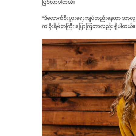
ဖြစ်လာပါတယ်။
“ဒီလောက်စီးပွားရေးကျပ်တည်းနေတာ ဘာလုပ်လ
က စိုးရိမ်တကြီး ပြောကြတာလည်း ရှိပါတယ်။
Free limited access
Free limited access
Free
Free
/ forever
/ forever
Etiam est nibh, lobortis sit
Etiam est nibh, lobortis sit