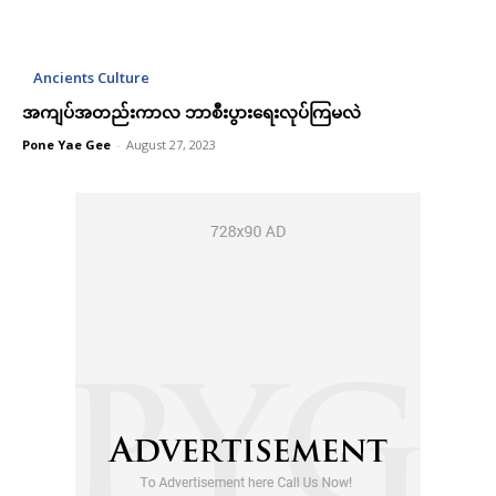
Ut mollis pellentesque tortor
Ut mollis pellentesque tortor
Nullam eu erat condimentum
Nullam eu erat condimentum
Donec quis est ac felis
Donec quis est ac felis
Ancients Culture
Orci varius natoque dolor
Orci varius natoque dolor
အကျပ်အတည်းကာလ ဘာစီးပွားရေးလုပ်ကြမလဲ
Pone Yae Gee
-
August 27, 2023
YEARLY PRICING
YEARLY PRICING
MONTHLY PRICING
MONTHLY PRICING