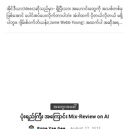
အိုင်ဒီယာ(Ideas)ဆိုသည်မှာ− ရှိပြီးသား အ​​​ဟောင်းတွေကို အသစ်တစ်ခု
ဖြစ်အောင် ပေါင်းစပ်ပေးလိုက်တာပါဘဲ။ အဲဒါထက် ပိုတယ်လိုတယ် မရှိ
ပါဘူး။ ဂျိမ်းစ်ဝက်ဘ်ယန်း(Jame Webb Young) အထက်ပါ အဆိုအရ...
အတွေးအခေါ်
ပုံးရည်ကြီး အကြောင်း Mix-Review on AI
Pone Yae Gee
-
August 27, 2023