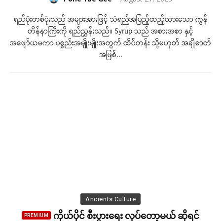
ရည်ပုံးတစ်ပုံးသည် အများအားဖြင့် သံရည်အပြည့်ထည့်ထားသော ကွန်
တိန်နာကြီးကို ရည်ညွှန်းသည်။ Syrup သည် အစားအစာ နှင့်
အဖျော်ယမကာ ပစ္စည်းအမျိုးမျိုးအတွက် ထိပ်တန်း သို့မဟုတ် အချိုဓာတ်
အဖြစ်...
Ancients Culture
ကိုယ်ပိုင် စီးပွားရေး လုပ်တော့မယ် ဆိုရင်