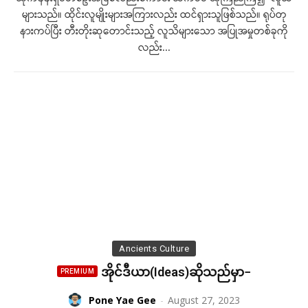
များသည်။ ထိုင်းလူမျိုးများအကြားလည်း ထင်ရှားသူဖြစ်သည်။ ရုပ်တု
နားကပ်ပြီး တီးတိုးဆုတောင်းသည့် လူသိများသော အပြုအမှုတစ်ခုကို
လည်း...
Ancients Culture
အိုင်ဒီယာ(Ideas)ဆိုသည်မှာ−
Pone Yae Gee
-
August 27, 2023