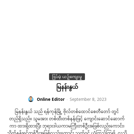
ဒြပ်မဲ့ ယဥ်ကျေးမှု
မြနန်းနွယ်
Online Editor
-
September 8, 2023
မြနန်းနွယ် သည် ရန်ကုန်မြို့ ဗိုလ်တစ်ထောင်စေတီတော် တွင်
တည်ရှိသည်။ သူမအား တစ်ထီးတစ်နန်းဖြင့် ကျောင်းဆောင်ဆောက်
ကာ ထားရှိထားပြီး ဘုရားဒါယကာမကြီးတစ်ဦးအဖြစ်လည်းကောင်း၊
သိုက်နန်းရှင်တစ်ဦးအဖြစ်လည်းကောင်း သက်ဝင် ယုံကြည်ကြ၍ လူသိ