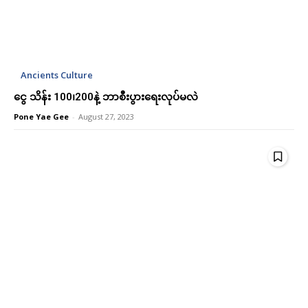
Donec quis est ac felis
Donec quis est ac felis
Orci varius natoque dolor
Orci varius natoque dolor
Ancients Culture
ငွေ သိန်း 100၊200နဲ့ ဘာစီးပွားရေးလုပ်မလဲ
Pone Yae Gee
-
August 27, 2023
Member full access
Member full access
Ks
Ks
180,000
180,000
/ year
/ year
Etiam est nibh, lobortis sit
Etiam est nibh, lobortis sit
Praesent euismod ac
Praesent euismod ac