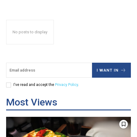
No posts to display
I WANT IN
I've read and accept the
Privacy Policy
.
Subscription Plans
Subscription Plans
Most Views
Free limited access
Free limited access