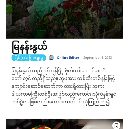
မြနန်းနွယ်
Online Editor
-
September 8, 2023
ဒြပ်မဲ့ ယဥ်ကျေးမှု
မြနန်းနွယ် သည် ရန်ကုန်မြို့ ဗိုလ်တစ်ထောင်စေတီ
တော် တွင် တည်ရှိသည်။ သူမအား တစ်ထီးတစ်နန်းဖြင့်
ကျောင်းဆောင်ဆောက်ကာ ထားရှိထားပြီး ဘုရား
ဒါယကာမကြီးတစ်ဦးအဖြစ်လည်းကောင်း၊သိုက်နန်းရှင်
တစ်ဦးအဖြစ်လည်းကောင်း သက်ဝင် ယုံကြည်ကြ၍...