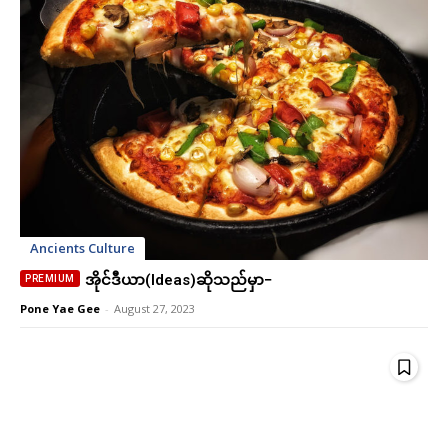
Free
Free
/ forever
/ forever
Etiam est nibh, lobortis sit
Etiam est nibh, lobortis sit
Praesent euismod ac
Praesent euismod ac
Ut mollis pellentesque tortor
Ut mollis pellentesque tortor
Nullam eu erat condimentum
Nullam eu erat condimentum
Donec quis est ac felis
Donec quis est ac felis
Ancients Culture
Orci varius natoque dolor
Orci varius natoque dolor
အိုင်ဒီယာ(Ideas)ဆိုသည်မှာ−
Pone Yae Gee
-
August 27, 2023
Member full access
Member full access