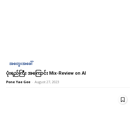
Ks
Ks
180,000
180,000
/ year
/ year
Etiam est nibh, lobortis sit
Etiam est nibh, lobortis sit
Praesent euismod ac
Praesent euismod ac
အတွေးအခေါ်
Ut mollis pellentesque tortor
Ut mollis pellentesque tortor
ပုံးရည်ကြီး အကြောင်း Mix-Review on AI
Nullam eu erat condimentum
Nullam eu erat condimentum
Pone Yae Gee
-
August 27, 2023
Donec quis est ac felis
Donec quis est ac felis
Orci varius natoque dolor
Orci varius natoque dolor
YEARLY PRICING
YEARLY PRICING
MONTHLY PRICING
MONTHLY PRICING